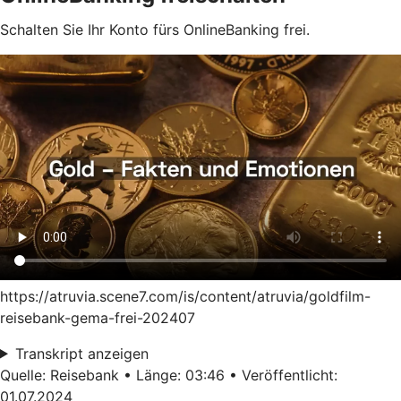
Schalten Sie Ihr Konto fürs OnlineBanking frei.
https://atruvia.scene7.com/is/content/atruvia/goldfilm-
reisebank-gema-frei-202407
Transkript anzeigen
Quelle: Reisebank • Länge: 03:46 • Veröffentlicht:
01.07.2024