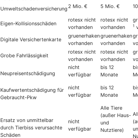
2 Mio. €
5 Mio. €
10
Umweltschadenversicherung
rotesx
nicht
rotesx
nicht
g
Eigen-Kollisionsschäden
1
vorhanden
vorhanden
gruenerhaken
gruenerhaken
g
Digitale Versichertenkarte
vorhanden
vorhanden
v
rotesx
nicht
rotesx
nicht
g
Grobe Fahrlässigkeit
vorhanden
vorhanden
v
nicht
bis 12
bi
Neupreisentschädigung
verfügbar
Monate
M
nicht
bis 12
bi
Kauf­wert­entschädi­gung für
verfügbar
Monate
M
Gebraucht-Pkw
Alle Tiere
Al
(außer Haus-
Ersatz von unmittelbar
nicht
(a
und
durch Tierbiss verur­sachte
verfügbar
u
Nutztiere)
Schäden
Nu