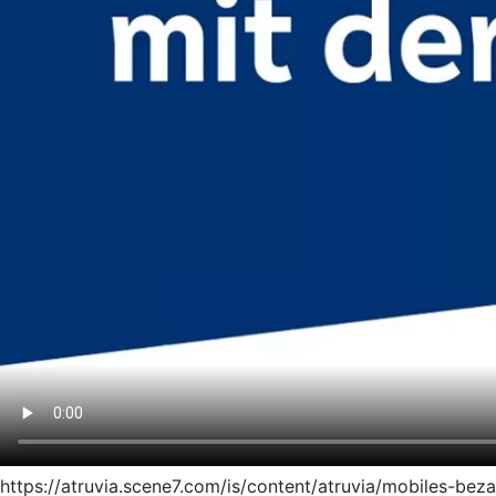
https://atruvia.scene7.com/is/content/atruvia/mobiles-be