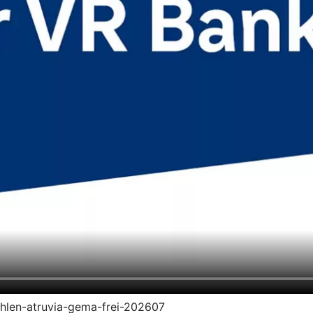
zahlen-atruvia-gema-frei-202607