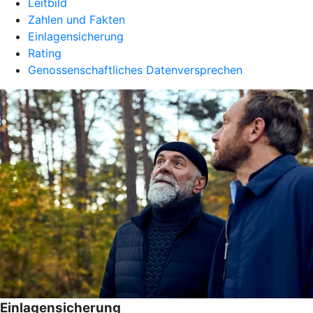
Leitbild
Zahlen und Fakten
Einlagensicherung
Rating
Genossenschaftliches Datenversprechen
Einlagensicherung